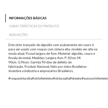
INFORMAÇÕES BÁSICAS
CARACTERÍSTICAS DO PRODUTO
AVALIAÇÕES
Este cinto trançado de algodão com acabamento em couro é
para ser usado com roupas com cintura alta, modelo em alta na
moda atual. Possui largura de 4cm. Material: algodão, couro e
fivvela de metal. Medidas: Largura 4cm. P: 82cm. M:
90cm. G:96cm. Garntia 90 dias de defeito de
fabricação. Produto Nacional, feito por mãos Brasileiras -
Incentive a indústria e empresários Brasileiros.
#roupacinturalta#cintofeminino#cinturaalta#skeeny#acessoriofemin