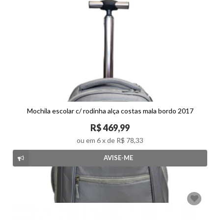
Mochila escolar c/ rodinha alça costas mala bordo 2017
R$ 469,99
ou em
6
x de
R$ 78,33
AVISE-ME