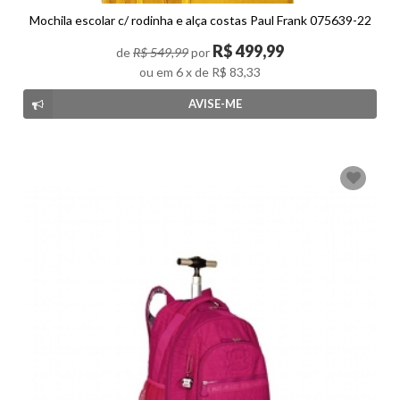
Mochila escolar c/ rodinha e alça costas Paul Frank 075639-22
R$
499,99
de
R$ 549,99
por
ou em
6
x de
R$ 83,33
AVISE-ME