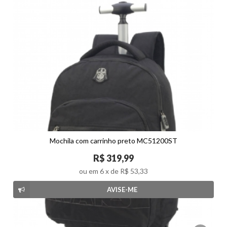
Mochila com carrinho preto MC51200ST
R$ 319,99
ou em
6
x de
R$ 53,33
AVISE-ME