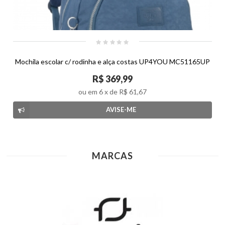
Mochila escolar c/ rodinha e alça costas UP4YOU MC51165UP
R$ 369,99
ou em
6
x de
R$ 61,67
AVISE-ME
MARCAS