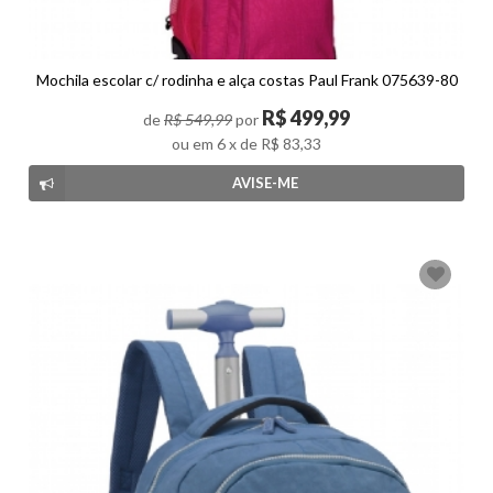
Mochila escolar c/ rodinha e alça costas Paul Frank 075639-80
R$
499,99
de
R$ 549,99
por
ou em
6
x de
R$ 83,33
AVISE-ME