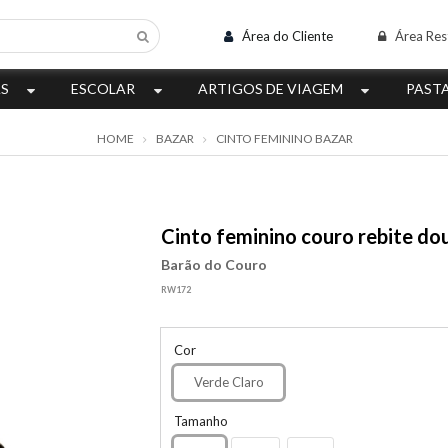
Área do Cliente
Área Res
AS
ESCOLAR
ARTIGOS DE VIAGEM
PAST
HOME
BAZAR
CINTO FEMININO BAZAR
Cinto feminino couro rebite d
Barão do Couro
RW172
Cor
Verde Claro
Tamanho