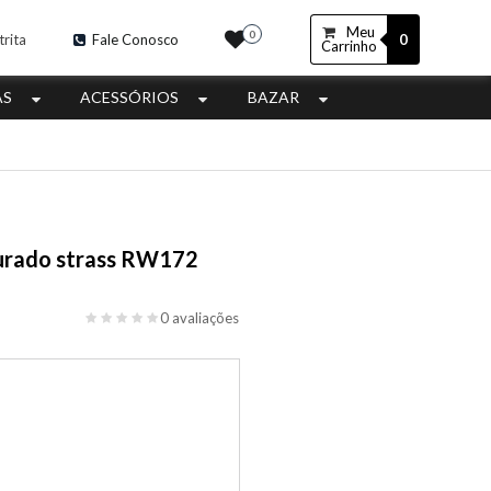
Meu
0
0
trita
Fale Conosco
Carrinho
AS
ACESSÓRIOS
BAZAR
ourado strass RW172
0 avaliações