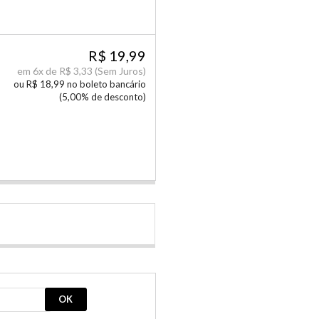
R$ 19,99
em
6x de
R$ 3,33
(Sem Juros)
ou R$ 18,99 no boleto bancário
(5,00% de desconto)
OK