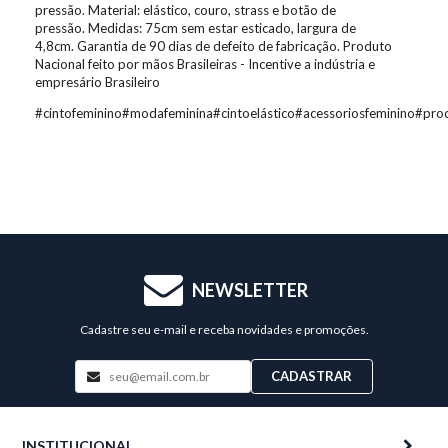
pressão. Material: elástico, couro, strass e botão de
pressão. Medidas: 75cm sem estar esticado, largura de
4,8cm. Garantia de 90 dias de defeito de fabricação. Produto
Nacional feito por mãos Brasileiras - Incentive a indústria e
empresário Brasileiro
#cintofeminino#modafeminina#cintoelástico#acessoriosfeminino#pro
NEWSLETTER
Cadastre seu e-mail e receba novidades e promoções.
CADASTRAR
INSTITUCIONAL