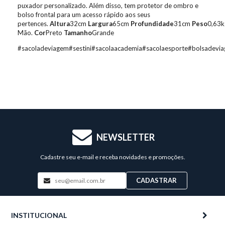
puxador personalizado. Além disso, tem protetor de ombro e
bolso frontal para um acesso rápido aos seus
pertences.
Altura
32cm
Largura
65cm
Profundidade
31cm
Peso
0,63
Mão.
Cor
Preto
Tamanho
Grande
#sacoladeviagem#sestini#sacolaacademia#sacolaesporte#bolsadev
NEWSLETTER
Cadastre seu e-mail e receba novidades e promoções.
CADASTRAR
INSTITUCIONAL